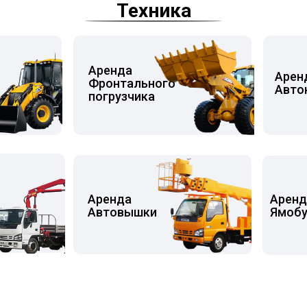
Техника
Аренда
Аре
Фронтального
Авто
погрузчика
Аренда
Арен
Автовышки
Ямобу