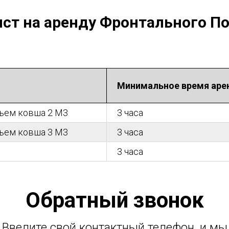
ст на аренду Фронтального П
Минимальное время ар
бъем ковша 2 M3
3 часа
бъем ковша 3 M3
3 часа
3 часа
Обратный звонок
Введите свой контактный телефон, и мы