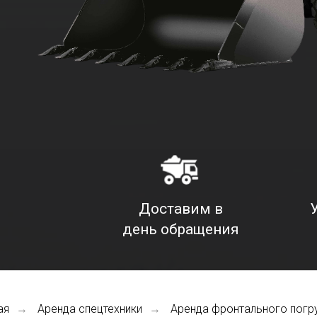
Доставим в
день обращения
ая
Аренда спецтехники
Аренда фронтального погр
→
→