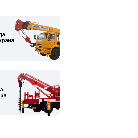
нда
крана
да
ра