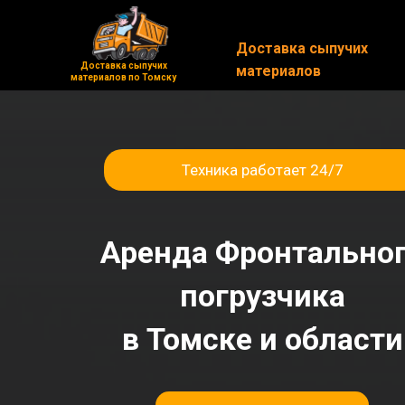
Доставка сыпучих
Доставка сыпучих
Доставка сыпучих
Доставка сыпучих
материалов
материалов
материалов по Томску
материалов по Томску
Техника работает 24/7
Аренда Фронтально
погрузчика
в Томске и области