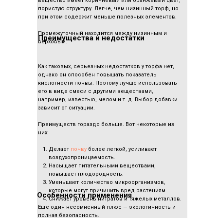
вещество имеет коричневый или оранжевый цвет,
пористую структуру. Легче, чем низинный торф, но
при этом содержит меньше полезных элементов.
Промежуточный находится между низинным и
Преимущества и недостатки
верховым.
Как таковых, серьезных недостатков у торфа нет,
однако он способен повышать показатель
кислотности почвы. Поэтому лучше использовать
его в виде смеси с другими веществами,
например, известью, мелом и т. д. Выбор добавки
зависит от ситуации.
Преимуществ гораздо больше. Вот некоторые из
них:
Делает
почву
более легкой, усиливает
воздухопроницаемость.
Насыщает питательными веществами,
повышает плодородность.
Уменьшает количество микроорганизмов,
которые могут причинить вред растениям.
Особенности применения
Снижает уровень нитратов и тяжелых металлов.
Еще один несомненный плюс — экологичность и
полная безопасность.