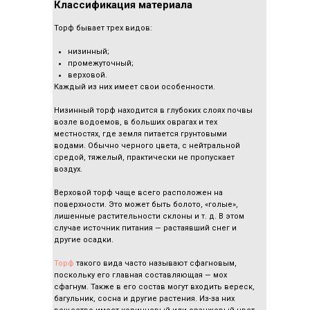
Классификация материала
Торф бывает трех видов:
низинный;
промежуточный;
верховой.
Каждый из них имеет свои особенности.
Низинный торф находится в глубоких слоях почвы
возле водоемов, в больших оврагах и тех
местностях, где земля питается грунтовыми
водами. Обычно черного цвета, с нейтральной
средой, тяжелый, практически не пропускает
воздух.
Верховой торф чаще всего расположен на
поверхности. Это может быть болото, «голые»,
лишенные растительности склоны и т. д. В этом
случае источник питания — растаявший снег и
другие осадки.
Торф
такого вида часто называют сфагновым,
поскольку его главная составляющая — мох
сфагнум. Также в его состав могут входить вереск,
багульник, сосна и другие растения. Из-за них