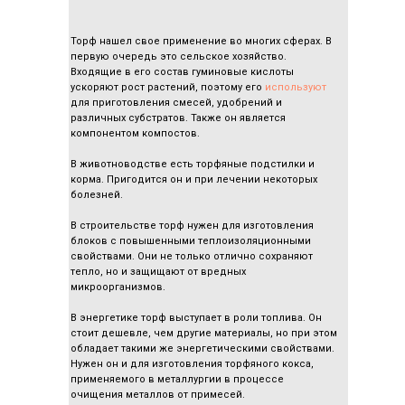
Торф нашел свое применение во многих сферах. В
первую очередь это сельское хозяйство.
Входящие в его состав гуминовые кислоты
ускоряют рост растений, поэтому его
используют
для приготовления смесей, удобрений и
различных субстратов. Также он является
компонентом компостов.
В животноводстве есть торфяные подстилки и
корма. Пригодится он и при лечении некоторых
болезней.
В строительстве торф нужен для изготовления
блоков с повышенными теплоизоляционными
свойствами. Они не только отлично сохраняют
тепло, но и защищают от вредных
микроорганизмов.
В энергетике торф выступает в роли топлива. Он
стоит дешевле, чем другие материалы, но при этом
обладает такими же энергетическими свойствами.
Нужен он и для изготовления торфяного кокса,
применяемого в металлургии в процессе
очищения металлов от примесей.