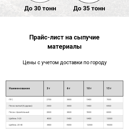
До 30 тонн
До 35 тонн
Прайс-лист на сыпучие
материалы
Цены с учетом доставки по городу
Наименование
3 т
6 т
10 т
15 т
ПГС
2700
3900
5400
7000
Песок мытый (Кудрово)
2900
3900
5400
6500
Песок строительный
2600
3600
5000
6000
Щебень 5-20
4000
5400
9400
12000
Щебень 20-40
4400
6900
12000
16000