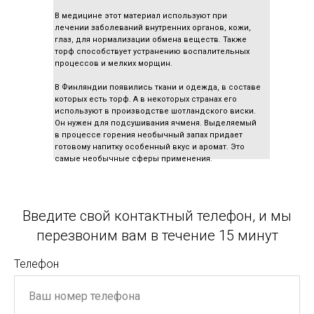
В медицине этот материал используют при
лечении заболеваний внутренних органов, кожи,
глаз, для нормализации обмена веществ. Также
торф способствует устранению воспалительных
процессов и мелких морщин.
В Финляндии появились ткани и одежда, в составе
которых есть торф. А в некоторых странах его
используют в производстве шотландского виски.
Он нужен для подсушивания ячменя. Выделяемый
в процессе горения необычный запах придает
готовому напитку особенный вкус и аромат. Это
самые необычные сферы применения.
Несмотря на множество полезных свойств, торф
выигрывает перед другими материалами в цене.
Он по праву считается универсальным, поскольку
Введите свой контактный телефон, и мы
применяется сразу в нескольких сферах.
Стоимость определяется размером
заказа
.
перезвоним вам в течение 15 минут
Телефон