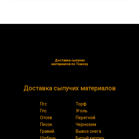
Доставка сыпучих
материалов по Томску
Доставка сыпучих материалов
Пгс
Торф
Гпс
Уголь
Отсев
Перегной
Песок
Чернозем
Гравий
Вывоз снега
Щебень
Битый кирпич