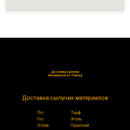
Доставка сыпучих
материалов по Томску
Доставка сыпучих материалов
Пгс
Торф
Гпс
Уголь
Отсев
Перегной