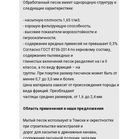
Обработанный песок имеет однородную структуру и
следующие характеристики:
- насыпную плотность 1,65 т/м3;
- хорошую фильтрующую способность;
- высокие показатели морозостойкости и
гигроскопичности;
- содержание вредных примесей не превышает 0,3%.
Согласно ГОСТ 8736-2014 по зерновому составу,
содержанию пылевидных и
глинистых включений песок разделяют на I и II
классы, а по виду фракций – на
группы. При покупке размер песчинок может быть от
менее 0,7 до 3,0 мм и более.
Цена материала зависит от происхождения породы и
вида фракций. Преобладают
частицы средних размеров, от 1,6 до 2,4 мм.
Область применения и наши предложения
Мытый песок используют в Томске и окрестностях
при строительстве магистралей и
дорог для засыпки в дренажные канавы,
сооружения песчаной подушки, укладки