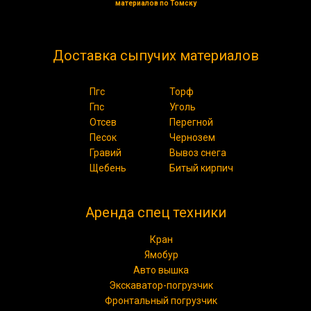
материалов по Томску
Доставка сыпучих материалов
Пгс
Торф
Гпс
Уголь
Отсев
Перегной
Песок
Чернозем
Гравий
Вывоз снега
Щебень
Битый кирпич
Аренда спец техники
Кран
Ямобур
Авто вышка
Экскаватор-погрузчик
Фронтальный погрузчик