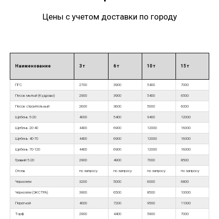
Цены с учетом доставки по городу
Наименование
3 т
6 т
10 т
15 т
ПГС
2700
3900
5400
7000
Песок мытый (Кудрово)
2900
3900
5400
6500
Песок строительный
2600
3600
5000
6000
Щебень 5-20
4000
5400
9400
12000
Щебень 20-40
4400
6900
12000
16000
Щебень 40-70
4400
6900
12000
16000
Щебень 70-120
4400
6900
12000
16000
Гравий 5-20
2900
4900
7000
8500
Отсев
по запросу
по запросу
по запросу
по запросу
Чернозем
3200
5000
6000
6800
Чернозем (ЭКСТРА)
3900
6500
8500
10000
Перегной
4000
7200
9500
11000
Торф
2900
4400
5900
7000