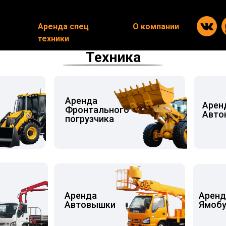
Аренда спец
Аренда спец
О компании
О компании
техники
техники
Техника
Аренда
Аре
Фронтального
Авто
погрузчика
Аренда
Арен
Автовышки
Ямобу