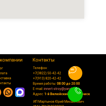
 компании
Контакты
Телефон :
ог
лата
+7(3822) 50-42-42
ставка
+7(913) 820-42-42
нтакты
Время работы:
08:00 до 20:00
E-mail:
innert-stroy@yandex.ru
Адрес:
1-й Вилюйский пр., 8, Томск
ИП Мартынов Юрий Михайлович