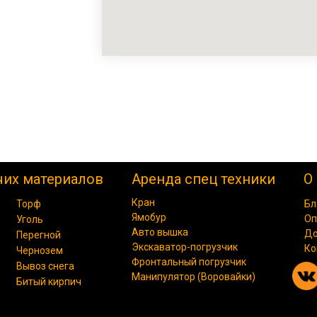
чих материалов
Аренда спец техники
О
Кран
Торф
Бл
Ямобур
Оп
Уголь
Авто вышка
До
Перегной
Экскаватор-погрузчик
Ко
Чернозем
Фронтальный погрузчик
Вывоз снега
Манипулятор (Воровайки)
Битый кирпич