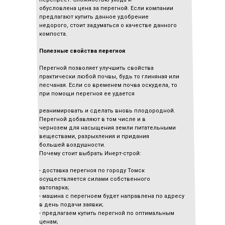
обусловлена цена за перегной. Если компании
предлагают купить данное удобрение
недорого, стоит задуматься о качестве данного
компоста.
Полезные свойства перегноя
Перегной позволяет улучшить свойства
практически любой почвы, будь то глиняная или
песчаная. Если со временем почва оскудела, то
при помощи перегноя ее удается
реанимировать и сделать вновь плодородной.
Перегной добавляют в том числе и в
чернозем для насыщения земли питательными
веществами, разрыхления и придания
большей воздушности.
Почему стоит выбрать Инерт-строй:
- доставка перегноя по городу Томск
осуществляется силами собственного
автопарка;
- машина с перегноем будет направлена по адресу
в день подачи заявки;
- предлагаем купить перегной по оптимальным
ценам;