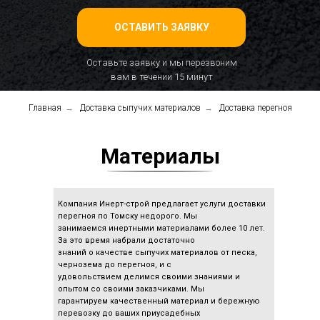
ОСТАВИТЬ ЗАЯВКУ
Оставьте заявку и мы перезвоним
вам в течении 15 минут
Главная
→
Доставка сыпучих материалов
→
Доставка перегноя
Материалы
Компания Инерт-строй предлагает услуги доставки
перегноя по Томску недорого. Мы
занимаемся инертными материалами более 10 лет.
За это время набрали достаточно
знаний о качестве сыпучих материалов от песка,
чернозема до перегноя, и с
удовольствием делимся своими знаниями и
опытом со своими заказчиками. Мы
гарантируем качественный материал и бережную
перевозку до ваших приусадебных