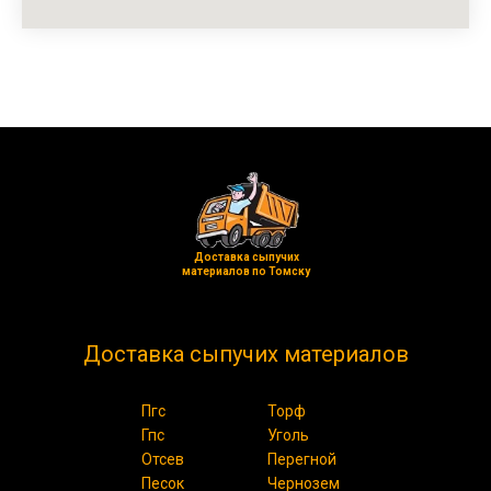
Доставка сыпучих
материалов по Томску
Доставка сыпучих материалов
Пгс
Торф
Гпс
Уголь
Отсев
Перегной
Песок
Чернозем