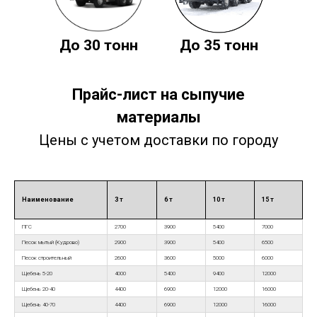
До 30 тонн
До 35 тонн
Прайс-лист на сыпучие
материалы
Цены с учетом доставки по городу
Наименование
3 т
6 т
10 т
15 т
ПГС
2700
3900
5400
7000
Песок мытый (Кудрово)
2900
3900
5400
6500
Песок строительный
2600
3600
5000
6000
Щебень 5-20
4000
5400
9400
12000
Щебень 20-40
4400
6900
12000
16000
Щебень 40-70
4400
6900
12000
16000