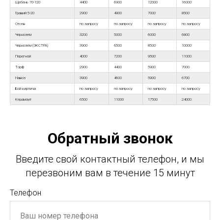
Щебень 70-120
4400
6900
12000
16000
Гравий 5-20
2900
4900
7000
8500
Отсев
по запросу
по запросу
по запросу
по запросу
Чернозем
3200
5000
6000
6800
Чернозем (ЭКСТРА)
3900
6500
8500
10000
Перегной
4000
7200
9500
11000
Торф
2900
4400
5900
7000
Навоз
3900
4600
5900
6700
Бой кирпича
по запросу
по запросу
по запросу
по запросу
Керамзит
6500
11000
17500
24000
Обратный звонок
Введите свой контактный телефон, и мы
перезвоним вам в течение 15 минут
Телефон