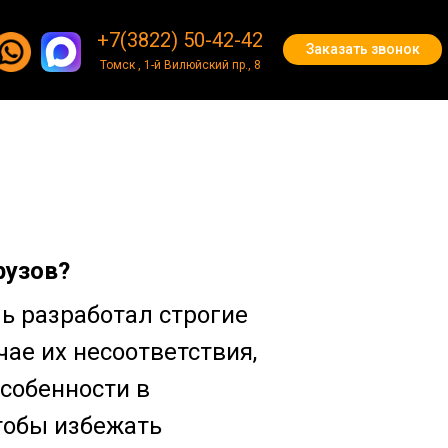
+7(3822) 50-42-42
+7(3822) 50-42-42
Заказать звонок
Заказать звонок
Томск , 1-й Вилюйский пр., 8
рузов?
ь разработал строгие
ае их несоответствия,
собенности в
тобы избежать