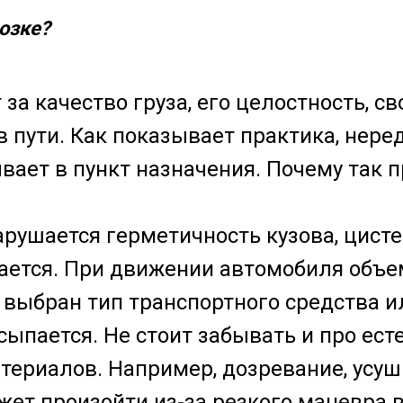
возке?
за качество груза, его целостность, с
 пути. Как показывает практика, нере
ает в пункт назначения. Почему так 
арушается герметичность кузова, цист
ивается. При движении автомобиля объ
выбран тип транспортного средства ил
сыпается. Не стоит забывать и про ес
ериалов. Например, дозревание, усушк
жет произойти из-за резкого маневра 