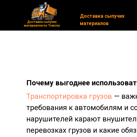
Доставка сыпучих
Доставка сыпучих
Доставка сыпучих
Доставка сыпучих
материалов
материалов
материалов по Томску
материалов по Томску
Почему выгоднее использовать
Транспортировка грузов
— важн
требования к автомобилям и со
нарушителей карают внушител
перевозках грузов и какие обя