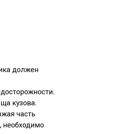
чика должен
едосторожности.
ща кузова.
зжая часть
, необходимо