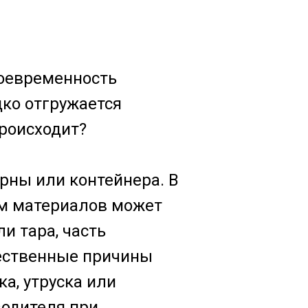
воевременность
дко отгружается
происходит?
ерны или контейнера. В
ем материалов может
и тара, часть
тественные причины
а, утруска или
водителя при