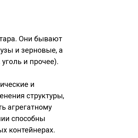
тара. Они бывают
зы и зерновые, а
уголь и прочее).
ические и
енения структуры,
ть агрегатному
нии способны
ых контейнерах.