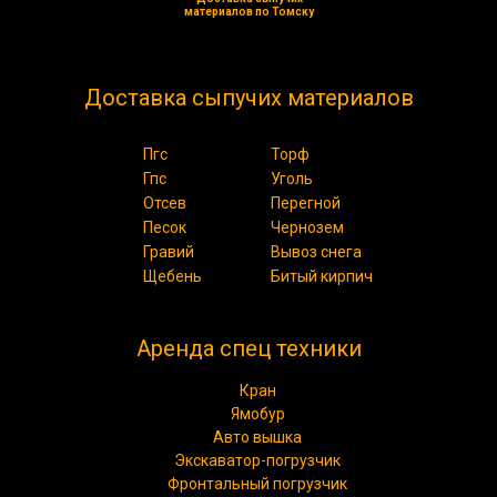
материалов по Томску
Доставка сыпучих материалов
Пгс
Торф
Гпс
Уголь
Отсев
Перегной
Песок
Чернозем
Гравий
Вывоз снега
Щебень
Битый кирпич
Аренда спец техники
Кран
Ямобур
Авто вышка
Экскаватор-погрузчик
Фронтальный погрузчик