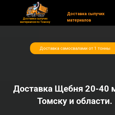
Доставка сыпучих
Доставка сыпучих
Доставка сыпучих
Доставка сыпучих
материалов
материалов
материалов по Томску
материалов по Томску
Доставка самосвалами от 1 тонны
Доставка Щебня 20-40 
Томску и области.