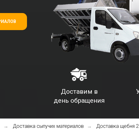
РИАЛОВ
Доставим в
день обращения
я
Доставка сыпучих материалов
Доставка щебня 2
→
→