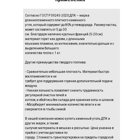
Согласно ГОСТ Р 59245-2020 ДПК – марка
длиннопламенного плитного каменного
угля, который содержит до 80% углеводорода. Размер частиц
может составлять от 5 до 30
см. Благодаря наличию крупных фракций (5-20 см)
материал горит как дрова, с длинными
языками пламени, но интенсивнее, значительно дольше и с
выделением большего
количества тепла с 1 кг.
Другие преимущества твердого топлива:
- Сравнительно небольшая плотность. Материал быстро
воспламеняется и не
требует для поддержания горения дополнительной подачи
воздуха.
- Низкая зольность позволяет снизить трудоемкость
регулярной очистки печей и
котлов, и обойтись без склада для хранения золы и шлаков.
- Абсорбирует минимальное количество влаги и не
смерзается в глыбы зимой.
В нашей компании можно купить каменный уголь ДПК и
других марок, а также
сыпучие материалы в мешках и россыпью. Цена указана в
прайсе с учетом доставки по
городу. Стоимость транспортировки за пределы городской