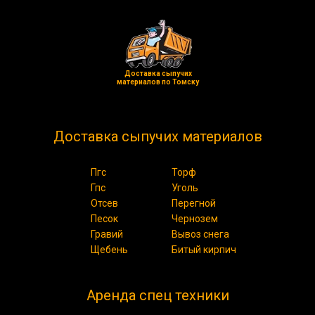
Доставка сыпучих
материалов по Томску
Доставка сыпучих материалов
Пгс
Торф
Гпс
Уголь
Отсев
Перегной
Песок
Чернозем
Гравий
Вывоз снега
Щебень
Битый кирпич
Аренда спец техники