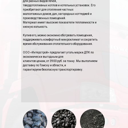
для разных видов печей,
твердотопливных котлов и котельных установок. Его
приобретают для отопления частных
малоэтажных домов, дач, загородных коттеджей и
производственных помещений.
Материал имеет высокие показатели теплоемкости и
низкую зольность.
Купив его, можно экономно обогревать помещения,
поддерживать комфортный микроклимат и сократить
время обслуживания отопительного оборудования.
ООО «Интерстрой» предлагает уголь марки ДПК по
экономически выгодным для
клиентов ценам, от 3900 руб. за тонну. Мы выполняем
доставку по Томску и области, и
гарантируем безопасную транспортировку.