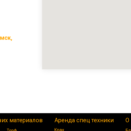
омск,
чих материалов
Аренда спец техники
О
Кран
Торф
Бл