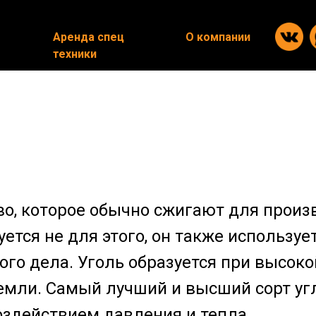
Аренда спец
Аренда спец
О компании
О компании
техники
техники
во, которое обычно сжигают для произ
уется не для этого, он также используе
ого дела. Уголь образуется при высок
мли. Самый лучший и высший сорт угл
здействием давления и тепла.