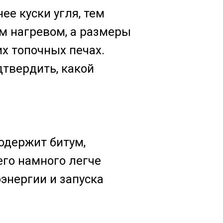
ее куски угля, тем
м нагревом, а размеры
х топочных печах.
дтвердить, какой
содержит битум,
его намного легче
энергии и запуска