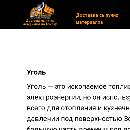
Доставка сыпучих
Доставка сыпучих
Доставка сыпучих
Доставка сыпучих
материалов
материалов
материалов по Томску
материалов по Томску
Уголь
Уголь — это ископаемое топли
электроэнергии, но он использ
всего для отопления и кузнечн
давлении под поверхностью Зе
большую часть времени под во