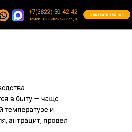
+7(3822) 50-42-42
+7(3822) 50-42-42
Заказать звонок
Заказать звонок
Томск , 1-й Вилюйский пр., 8
водства
тся в быту — чаще
ой температуре и
я, антрацит, провел