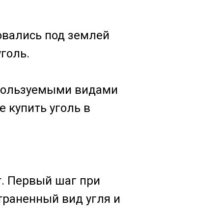
ровались под землей
голь.
спользуемыми видами
е купить уголь в
т. Первый шаг при
страненный вид угля и